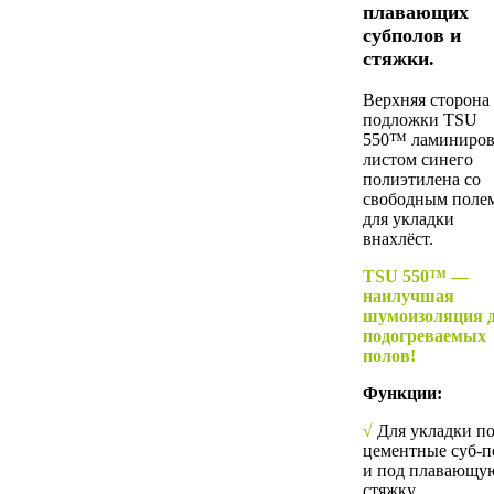
плавающих
субполов и
стяжки.
Верхняя сторона
подложки TSU
550™ ламиниров
листом синего
полиэтилена со
свободным поле
для укладки
внахлёст.
TSU 550™ —
наилучшая
шумоизоляция 
подогреваемых
полов!
Функции:
√
Для укладки п
цементные суб-
и под плавающу
стяжку