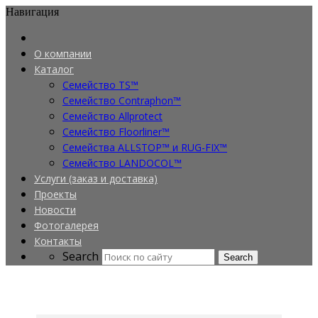
Навигация
О компании
Каталог
Семейство TS™
Семейство Contraphon™
Семейство Allprotect
Семейство Floorliner™
Семейства ALLSTOP™ и RUG-FIX™
Семейство LANDOCOL™
Услуги (заказ и доставка)
Проекты
Новости
Фотогалерея
Контакты
Search
Search