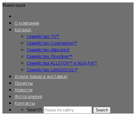
Навигация
О компании
Каталог
Семейство TS™
Семейство Contraphon™
Семейство Allprotect
Семейство Floorliner™
Семейства ALLSTOP™ и RUG-FIX™
Семейство LANDOCOL™
Услуги (заказ и доставка)
Проекты
Новости
Фотогалерея
Контакты
Search
Search