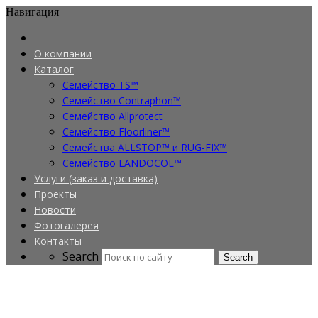
Навигация
О компании
Каталог
Семейство TS™
Семейство Contraphon™
Семейство Allprotect
Семейство Floorliner™
Семейства ALLSTOP™ и RUG-FIX™
Семейство LANDOCOL™
Услуги (заказ и доставка)
Проекты
Новости
Фотогалерея
Контакты
Search
Search